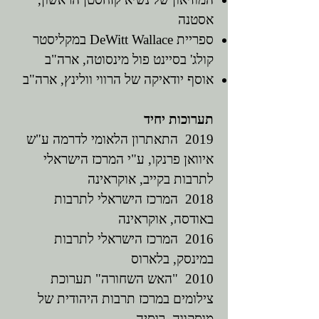
אסטנה
ספריית DeWitt Wallace במקליסטר
קולג' בסיינט פול מינסוטה, ארה"ב
אוסף יודאיקה של הרווי וולינץ, ארה"ב
תערוכות יחיד
2019 התאתרון הלאומי לדרמה ע"ש
איוואן פרנקו, ע"י המרכז הישראלי
לתרבות בקייב, אוקראינה
2018 המרכז הישראלי לתרבות
באודסה, אוקראינה
2016 המרכז הישראלי לתרבות
במינסק, בלארוס
2010 "האש השחורה" תערוכת
צילומים במרכז תרבות היהודית של
מוסקווה, רוסיה