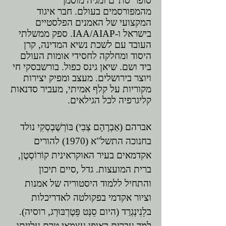
סופר־סת"ם ומגיה מוסמך
מהמפורסמים בעולם. חבר איגוד
המקצועי של האמנים הפלסטיים
בישראל ו-IAA/AIAP. ספק ממשלתי
העובד עם לשכת נשיא המדינה, קרן
היסוד ומחלקה לחסידי אומות העולם
ביד ושם. שיאן גינס כפול. בורשבסקי חי
ויוצר בירושלים. מעצב ומפיק יצירות
מקוריות על קלף אמיתי, מעביר סדנאות
קליגרפיה לכל הגילאים.
אברהם (אַבְרָהָם צְבִי) בּוֹרְשֶׁבְסְקִי נולד
בחנוכה התשל"א (1970) להורים
אקדמאים בעיר האוקראינית קוֹרוֹסְטֶן,
ברית המועצות. גדל ,סיים תיכון
והתחיל ללמוד היסטוריה של אמנות
וציור אקדמי בפקולטה לאדריכלות
בלֵנִינְגְרַד (היום סֵנְט פֵּטֶרְבּוּרְג, רוסיה).
למד עברית באופן עצמאי טרם עלייתו