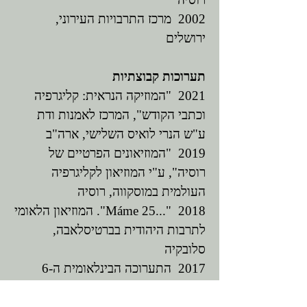
2002 מרכז התרבויות העירוני,
ירושלים
תערוכות קבוצתיות
2021 "המוזיקה הנראית: קליגרפיה
וכתבי הקודש", המרכז לאמנות ודת
ע"ש הנרי לואיס השלישי, ארה"ב
2019 "המוזיאונים הפרטיים של
רוסיה", ע"י המוזיאון לקליגרפיה
העולמית במוסקווה, רוסיה
2018 ​"...​Máme 25". המוזיאון הלאומי
לתרבות היהודית בברטיסלאבה,
סלובקיה
2017 התערוכה הבינלאומית ה-6
לקליגרפיה במוסקווה, רוסיה
2015 "ערכים נצחיים". תערוכת