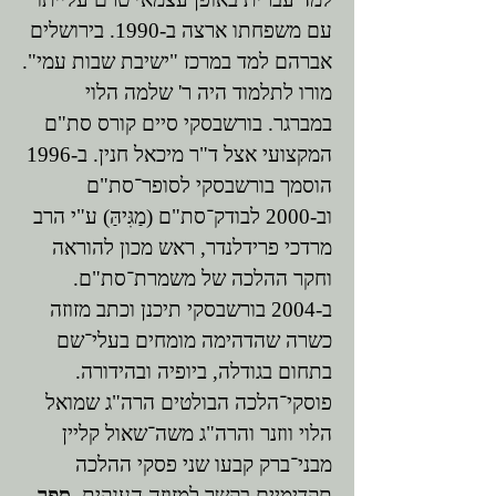
עם משפחתו ארצה ב-1990. בירושלים
אברהם למד במרכז "ישיבת שבות עמי".
מורו לתלמוד היה ר' שלמה הלוי
במברגר. בורשבסקי סיים קורס סת"ם
המקצועי אצל ד"ר מיכאל חנין. ב-1996
הוסמך בורשבסקי לסופר־סת"ם
וב-2000 לבודק־סת"ם (מַגִּיהַּ) ע"י הרב
מרדכי פרידלנדר, ראש מכון להוראה
וחקר ההלכה של משמרת־סת"ם.
ב-2004 בורשבסקי תיכנן וכתב מזוזה
כשרה שהדהימה מומחים בעלי־שם
בתחום בגודלה, ביופיה ובהידורה.
פוסקי־הלכה הבולטים הרה"ג שמואל
הלוי ווזנר והרה"ג משה־שאול קליין
מבני־ברק קבעו שני פסקי ההלכה
תקדימיים בקשר למזוזה הענקית.
ספר