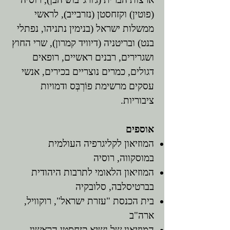
(פוטין) וקזחסטן (נזרבייב), לראשי
ממשלות ישראל (בנימין נתניהו, נפתלי
בנט) ובריטניה (דיוויד קמרון), שרי החוץ
ושגרירים, רבנים ראשיים, רופאים
דגולים, כמרים נוצריים בכירים, אנשי
עסקים מרשימת פוֹרְבְּס ודמויות
ציבוריות.
אוספים
המוזיאון לקליגרפיה העולמית
במוסקווה, רוסיה
המוזיאון הלאומי לתרבות היהודית
בברטיסלבה, סלובקיה
בית הכנסת "עזרת ישראל", רוקוויל,
ארה"ב
המוזיאון של נשיא קזחסטן הראשון,