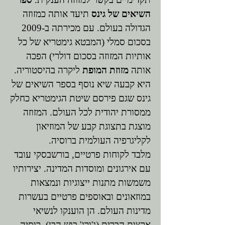
השיאים של גינס
תיעד אותה כמזוזה
הגדולה בעולם. עם מכירתה ב-2009
בסכום סמלי (המבטא גימטריא של כל
אותיות המזוזה בסכום דולרי) הפכה
אותה
מזוזת המופת
ליקרה בהיסטוריה.
היא קבעה שיא נוסף בספר השיאים של
גינס שגם פירסם שיטת הגימטריא כחלק
ממסורת יהודית לכל העולם. המזוזה
מוצגת בתצוגת קבע של המוזיאון
לקליגרפיה העולמית ברוסיה.
מלבד לקוחות פרטיים, בורשבסקי עובד
עם אירגונים ומוסדות המדינה. יצירותיו
משמשות מתנות ייצוגיות ונמצאות
במוזאונים ובאוספים פרטיים בעשרות
מדינות העולם. הן הוענקו לנשיאי
ארצות הברית (ג'ורג' בוש הבן), רוסיה